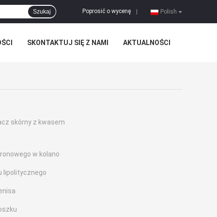
Poprosić o wycenę
Szukaj
|
Polish
OŚCI
SKONTAKTUJ SIĘ Z NAMI
AKTUALNOŚCI
acz skórny z kwasem
luronowego w kolano
 lipolitycznego
enisa
oszku