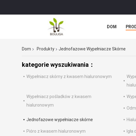
DOM
PRO
WSZYSTKIE P
Dom
Produkty
Jednofazowe Wypełniacze Skórne
kategorie wyszukiwania：
Wypełniacz skórny z kwasem hialuronowym
Wype
hial
Wypełniacz pośladków z kwasem
Wype
hialuronowym
Odmł
Jednofazowe wypełniacze skórne
Hial
Pióro z kwasem hialuronowym
Igła 