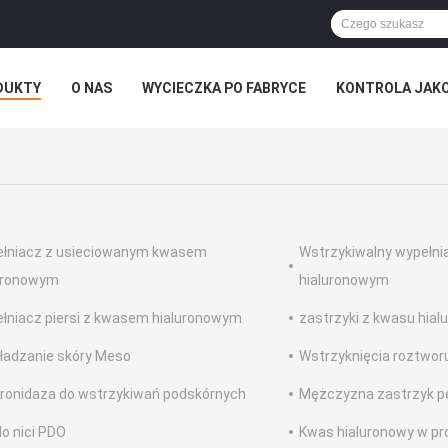
DUKTY
O NAS
WYCIECZKA PO FABRYCE
KONTROLA JAK
RZYPADKI
łniacz z usieciowanym kwasem
Wstrzykiwalny wypełni
uronowym
hialuronowym
łniacz piersi z kwasem hialuronowym
zastrzyki z kwasu hia
adzanie skóry Meso
Wstrzyknięcia roztworu
uronidaza do wstrzykiwań podskórnych
Mężczyzna zastrzyk p
do nici PDO
Kwas hialuronowy w pr